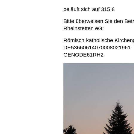
beläuft sich auf 315 €
Bitte überweisen Sie den Betr
Rheinstetten eG:
Römisch-katholische Kirche
DE53660614070008021961
GENODE61RH2